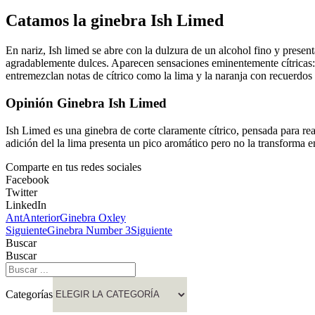
Catamos la ginebra Ish Limed
En nariz, Ish limed se abre con la dulzura de un alcohol fino y presen
agradablemente dulces. Aparecen sensaciones eminentemente cítricas: n
entremezclan notas de cítrico como la lima y la naranja con recuerdos 
Opinión Ginebra Ish Limed
Ish Limed es una ginebra de corte claramente cítrico, pensada para rea
adición del la lima presenta un pico aromático pero no la transforma en
Comparte en tus redes sociales
Facebook
Twitter
LinkedIn
Ant
Anterior
Ginebra Oxley
Siguiente
Ginebra Number 3
Siguiente
Buscar
Buscar
Categorías