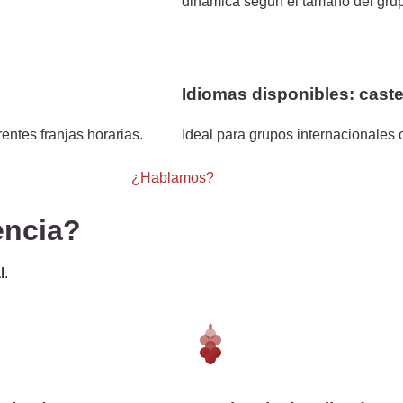
dinámica según el tamaño del gru
Idiomas disponibles: caste
rentes franjas horarias.
Ideal para grupos internacionales
¿Hablamos?
encia?
l
.