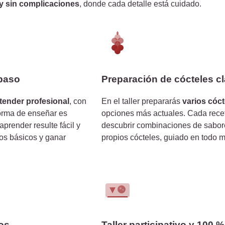
 y sin complicaciones
, donde cada detalle está cuidado.
 paso
Preparación de cócteles c
tender profesional
, con
En el taller prepararás
varios cóct
forma de enseñar es
opciones más actuales. Cada recet
prender resulte fácil y
descubrir combinaciones de sabore
los básicos y ganar
propios cócteles, guiado en todo m
dos
Taller participativo y 100 %