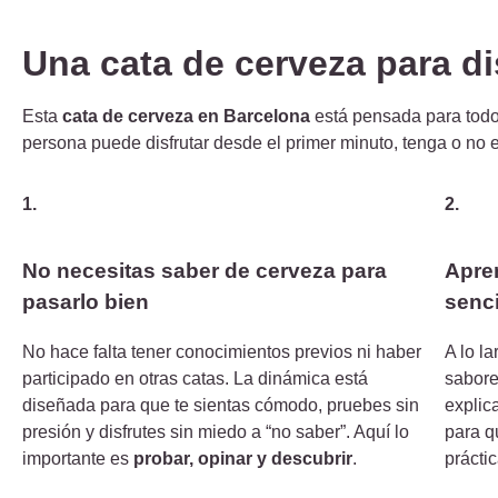
Una cata de cerveza para di
Esta
cata de cerveza en Barcelona
está pensada para todo
persona puede disfrutar desde el primer minuto, tenga o no e
1.
2.
No necesitas saber de cerveza para
Apren
pasarlo bien
senci
No hace falta tener conocimientos previos ni haber
A lo l
participado en otras catas. La dinámica está
sabore
diseñada para que te sientas cómodo, pruebes sin
explic
presión y disfrutes sin miedo a “no saber”. Aquí lo
para q
importante es
probar, opinar y descubrir
.
prácti