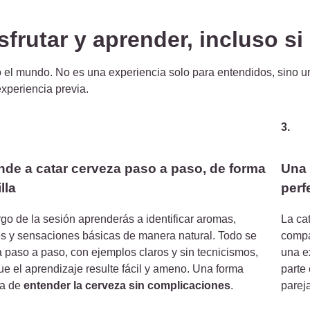
sfrutar y aprender, incluso si
 el mundo. No es una experiencia solo para entendidos, sino u
xperiencia previa.
3.
de a catar cerveza paso a paso, de forma
Una 
lla
perf
argo de la sesión aprenderás a identificar aromas,
La ca
s y sensaciones básicas de manera natural. Todo se
compa
a paso a paso, con ejemplos claros y sin tecnicismos,
una e
ue el aprendizaje resulte fácil y ameno. Una forma
parte 
ca de
entender la cerveza sin complicaciones
.
parej