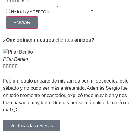
*
He leído y ACEPTO la
Política de Privacidad
.
ENVIAR
¿Qué opinan nuestros
clientes
amigos?
Pilar Benito
H






Fue un regalo pr parte de mis amiga por mi despedida este
d
sábado y no pudo ser más entretenido. Además Sergio fue
g
en todo momento encantador, explicó todo muy bien y nos
p
hizo pasarlo muy bien. Gracias por ser cómplice también del
día! 🙂
Ver todas las reseñas