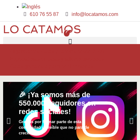
610 76 55 87
info@locatamos.com
🥇 Organizamos Catas y Talleres desde 2009
🍷 Especialistas en catas y talleres divertidos
👥 Catas grupales a partir de 8 personas
🎉 ¡Ya somos más de
550.000 seguidores
en
redes sociales!
Gracias por formar parte de esta
comunidad increíble que no para de
crecer.