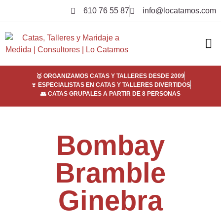
610 76 55 87
info@locatamos.com
ELI
EMPRE
SER
¿POR
🥇 ORGANIZAMOS CATAS Y TALLERES DESDE 2009
🍷 ESPECIALISTAS EN CATAS Y TALLERES DIVERTIDOS
👥 CATAS GRUPALES A PARTIR DE 8 PERSONAS
Bombay
Bramble
Ginebra