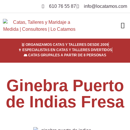
610 76 55 87
info@locatamos.com
ELI
EMPRE
SER
¿POR
🥇 ORGANIZAMOS CATAS Y TALLERES DESDE 2009
🍷 ESPECIALISTAS EN CATAS Y TALLERES DIVERTIDOS
👥 CATAS GRUPALES A PARTIR DE 8 PERSONAS
Ginebra Puerto
de Indias Fresa