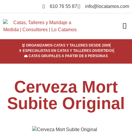
610 76 55 87
info@locatamos.com
ELI
EMPRE
SER
¿POR
🥇 ORGANIZAMOS CATAS Y TALLERES DESDE 2009
🍷 ESPECIALISTAS EN CATAS Y TALLERES DIVERTIDOS
👥 CATAS GRUPALES A PARTIR DE 8 PERSONAS
Cerveza Mort
Subite Original