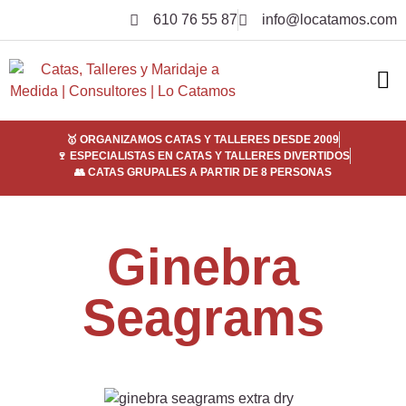
610 76 55 87
info@locatamos.com
ELI
EMPRE
SER
¿POR
🥇 ORGANIZAMOS CATAS Y TALLERES DESDE 2009
🍷 ESPECIALISTAS EN CATAS Y TALLERES DIVERTIDOS
👥 CATAS GRUPALES A PARTIR DE 8 PERSONAS
Ginebra
Seagrams