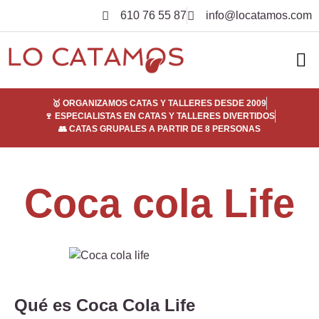
610 76 55 87
info@locatamos.com
ELI
EMPRE
SER
¿POR
🥇 ORGANIZAMOS CATAS Y TALLERES DESDE 2009
🍷 ESPECIALISTAS EN CATAS Y TALLERES DIVERTIDOS
👥 CATAS GRUPALES A PARTIR DE 8 PERSONAS
Coca cola Life
Qué es Coca Cola Life