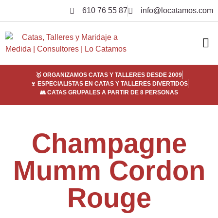
610 76 55 87
info@locatamos.com
ELI
EMPRE
SER
¿POR
🥇 ORGANIZAMOS CATAS Y TALLERES DESDE 2009
🍷 ESPECIALISTAS EN CATAS Y TALLERES DIVERTIDOS
👥 CATAS GRUPALES A PARTIR DE 8 PERSONAS
Champagne
Mumm Cordon
Rouge