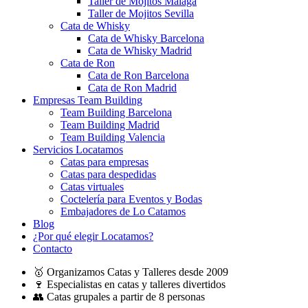
Taller de Mojitos Málaga
Taller de Mojitos Sevilla
Cata de Whisky
Cata de Whisky Barcelona
Cata de Whisky Madrid
Cata de Ron
Cata de Ron Barcelona
Cata de Ron Madrid
Empresas Team Building
Team Building Barcelona
Team Building Madrid
Team Building Valencia
Servicios Locatamos
Catas para empresas
Catas para despedidas
Catas virtuales
Coctelería para Eventos y Bodas
Embajadores de Lo Catamos
Blog
¿Por qué elegir Locatamos?
Contacto
🥇 Organizamos Catas y Talleres desde 2009
🍷 Especialistas en catas y talleres divertidos
👥 Catas grupales a partir de 8 personas