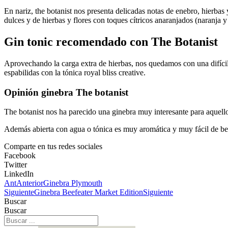
En nariz, the botanist nos presenta delicadas notas de enebro, hierbas 
dulces y de hierbas y flores con toques cítricos anaranjados (naranja y
Gin tonic recomendado con The Botanist
Aprovechando la carga extra de hierbas, nos quedamos con una difícil 
espabilidas con la tónica royal bliss creative.
Opinión ginebra The botanist
The botanist nos ha parecido una ginebra muy interesante para aquel
Además abierta con agua o tónica es muy aromática y muy fácil de beb
Comparte en tus redes sociales
Facebook
Twitter
LinkedIn
Ant
Anterior
Ginebra Plymouth
Siguiente
Ginebra Beefeater Market Edition
Siguiente
Buscar
Buscar