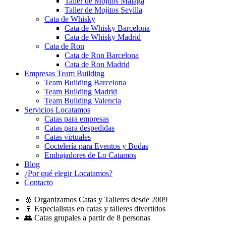
Taller de Mojitos Málaga
Taller de Mojitos Sevilla
Cata de Whisky
Cata de Whisky Barcelona
Cata de Whisky Madrid
Cata de Ron
Cata de Ron Barcelona
Cata de Ron Madrid
Empresas Team Building
Team Building Barcelona
Team Building Madrid
Team Building Valencia
Servicios Locatamos
Catas para empresas
Catas para despedidas
Catas virtuales
Coctelería para Eventos y Bodas
Embajadores de Lo Catamos
Blog
¿Por qué elegir Locatamos?
Contacto
🥇 Organizamos Catas y Talleres desde 2009
🍷 Especialistas en catas y talleres divertidos
👥 Catas grupales a partir de 8 personas