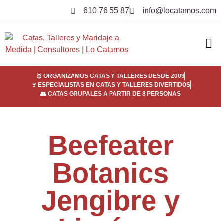
610 76 55 87
info@locatamos.com
ELI
EMPRE
SER
¿POR
🥇 ORGANIZAMOS CATAS Y TALLERES DESDE 2009
🍷 ESPECIALISTAS EN CATAS Y TALLERES DIVERTIDOS
👥 CATAS GRUPALES A PARTIR DE 8 PERSONAS
Beefeater
Botanics
Jengibre y