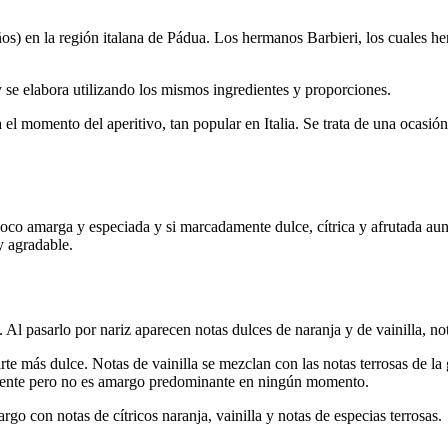
ños) en la región italana de Pádua. Los hermanos Barbieri, los cuales he
 y se elabora utilizando los mismos ingredientes y proporciones.
el momento del aperitivo, tan popular en Italia. Se trata de una ocasió
.
co amarga y especiada y si marcadamente dulce, cítrica y afrutada aun
 agradable.
Al pasarlo por nariz aparecen notas dulces de naranja y de vainilla, not
e más dulce. Notas de vainilla se mezclan con las notas terrosas de la 
tamente pero no es amargo predominante en ningún momento.
go con notas de cítricos naranja, vainilla y notas de especias terrosas.