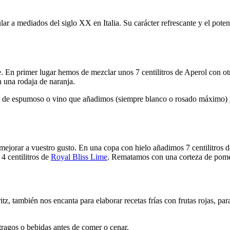
 a mediados del siglo XX en Italia. Su carácter refrescante y el potenc
nte. En primer lugar hemos de mezclar unos 7 centilitros de Aperol con
 una rodaja de naranja.
ipo de espumoso o vino que añadimos (siempre blanco o rosado máximo)
 mejorar a vuestro gusto. En una copa con hielo añadimos 7 centilitros 
 4 centilitros de
Royal Bliss Lime
. Rematamos con una corteza de pomelo
tz, también nos encanta para elaborar recetas frías con frutas rojas, pa
 tragos o bebidas antes de comer o cenar.