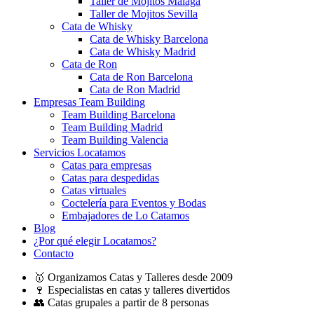
Taller de Mojitos Málaga
Taller de Mojitos Sevilla
Cata de Whisky
Cata de Whisky Barcelona
Cata de Whisky Madrid
Cata de Ron
Cata de Ron Barcelona
Cata de Ron Madrid
Empresas Team Building
Team Building Barcelona
Team Building Madrid
Team Building Valencia
Servicios Locatamos
Catas para empresas
Catas para despedidas
Catas virtuales
Coctelería para Eventos y Bodas
Embajadores de Lo Catamos
Blog
¿Por qué elegir Locatamos?
Contacto
🥇 Organizamos Catas y Talleres desde 2009
🍷 Especialistas en catas y talleres divertidos
👥 Catas grupales a partir de 8 personas