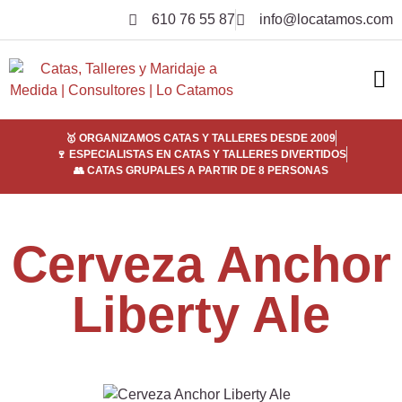
610 76 55 87
info@locatamos.com
ELI
EMPRE
SER
¿POR
🥇 ORGANIZAMOS CATAS Y TALLERES DESDE 2009
🍷 ESPECIALISTAS EN CATAS Y TALLERES DIVERTIDOS
👥 CATAS GRUPALES A PARTIR DE 8 PERSONAS
Cerveza Anchor
Liberty Ale