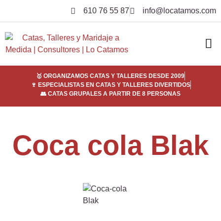
610 76 55 87
info@locatamos.com
ELI
EMPRE
SER
¿POR
🥇 ORGANIZAMOS CATAS Y TALLERES DESDE 2009
🍷 ESPECIALISTAS EN CATAS Y TALLERES DIVERTIDOS
👥 CATAS GRUPALES A PARTIR DE 8 PERSONAS
Coca cola Blak