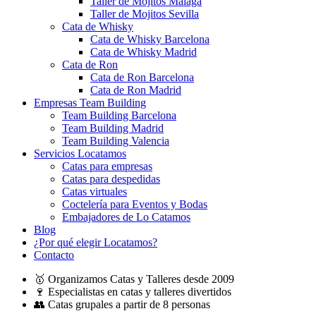
Taller de Mojitos Málaga
Taller de Mojitos Sevilla
Cata de Whisky
Cata de Whisky Barcelona
Cata de Whisky Madrid
Cata de Ron
Cata de Ron Barcelona
Cata de Ron Madrid
Empresas Team Building
Team Building Barcelona
Team Building Madrid
Team Building Valencia
Servicios Locatamos
Catas para empresas
Catas para despedidas
Catas virtuales
Coctelería para Eventos y Bodas
Embajadores de Lo Catamos
Blog
¿Por qué elegir Locatamos?
Contacto
🥇 Organizamos Catas y Talleres desde 2009
🍷 Especialistas en catas y talleres divertidos
👥 Catas grupales a partir de 8 personas