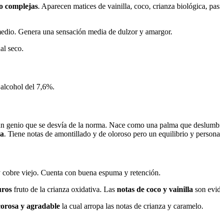
o complejas
. Aparecen matices de vainilla, coco, crianza biológica, pa
dio. Genera una sensación media de dulzor y amargor.
al seco.
alcohol del 7,6%.
un genio que se desvía de la norma. Nace como una palma que deslumbra 
va
. Tiene notas de amontillado y de oloroso pero un equilibrio y persona
y cobre viejo. Cuenta con buena espuma y retención.
uros
fruto de la crianza oxidativa. Las
notas de coco y vainilla
son evid
icorosa y agradable
la cual arropa las notas de crianza y caramelo.