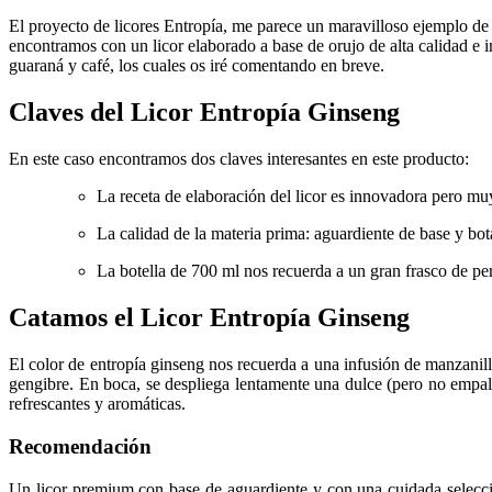
El proyecto de licores Entropía, me parece un maravilloso ejemplo de
encontramos con un licor elaborado a base de orujo de alta calidad e i
guaraná y café, los cuales os iré comentando en breve.
Claves del Licor Entropía Ginseng
En este caso encontramos dos claves interesantes en este producto:
La receta de elaboración del licor es innovadora pero muy
La calidad de la materia prima: aguardiente de base y bot
La botella de 700 ml nos recuerda a un gran frasco de per
Catamos el Licor Entropía Ginseng
El color de entropía ginseng nos recuerda a una infusión de manzanill
gengibre. En boca, se despliega lentamente una dulce (pero no empalag
refrescantes y aromáticas.
Recomendación
Un licor premium con base de aguardiente y con una cuidada selecció