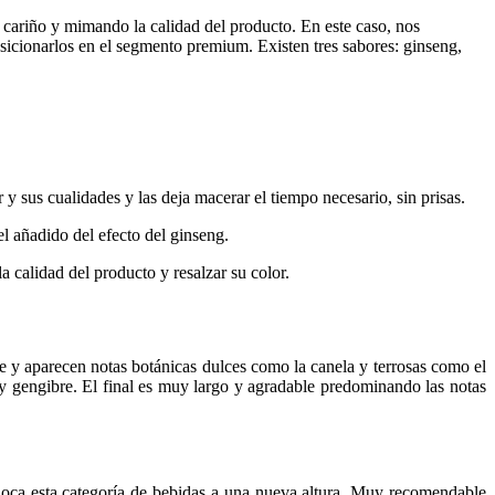
 cariño y mimando la calidad del producto. En este caso, nos
osicionarlos en el segmento premium. Existen tres sabores: ginseng,
y sus cualidades y las deja macerar el tiempo necesario, sin prisas.
el añadido del efecto del ginseng.
 calidad del producto y resalzar su color.
te y aparecen notas botánicas dulces como la canela y terrosas como el
a y gengibre. El final es muy largo y agradable predominando las notas
oloca esta categoría de bebidas a una nueva altura. Muy recomendable