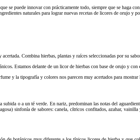
 que se puede innovar con prácticamente todo, siempre que se haga con
ngredientes naturales para lograr nuevas recetas de licores de orujo y p
 acertada. Combina hierbas, plantas y raíces seleccionadas por su sabor 
ánicos. Estamos delante de un licor de hierbas con base de orujo y con 
fume y la tipografía y colores nos parecen muy acertados para mostrar la
a subida o a un té verde. En nariz, predominan las notas del aguardien
osa) sinfonía de sabores: canela, cítricos confitados, azahar, vainill
n de botánicos muy diferente a los típicos licores de hierba y que c