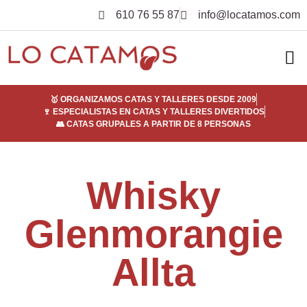
610 76 55 87
info@locatamos.com
ELI
EMPRE
SER
¿POR
🥇 ORGANIZAMOS CATAS Y TALLERES DESDE 2009
🍷 ESPECIALISTAS EN CATAS Y TALLERES DIVERTIDOS
👥 CATAS GRUPALES A PARTIR DE 8 PERSONAS
Whisky
Glenmorangie
Allta