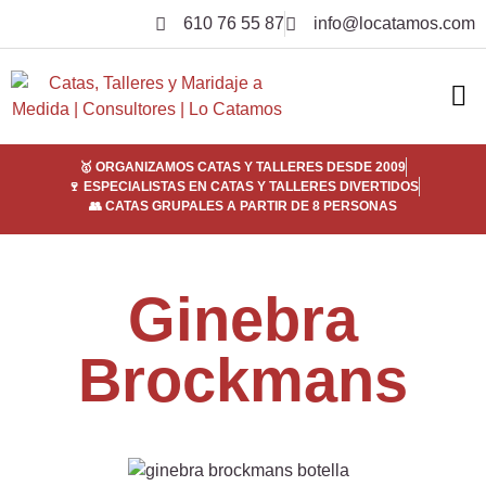
610 76 55 87
info@locatamos.com
ELI
EMPRE
SER
¿POR
🥇 ORGANIZAMOS CATAS Y TALLERES DESDE 2009
🍷 ESPECIALISTAS EN CATAS Y TALLERES DIVERTIDOS
👥 CATAS GRUPALES A PARTIR DE 8 PERSONAS
Ginebra
Brockmans